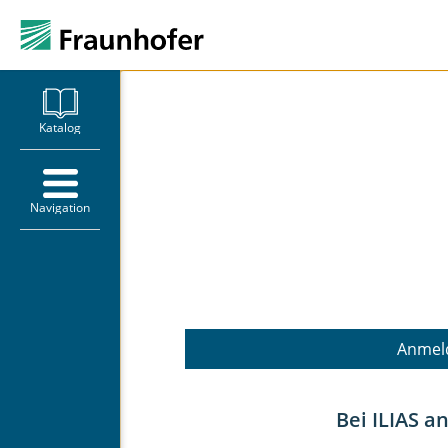
Willkommen auf de
Katalog
Fraunhofer Lernpla
Navigation
Ihr digitaler Lernraum für Weiterb
Fraunhofer
Anmel
Bei ILIAS 