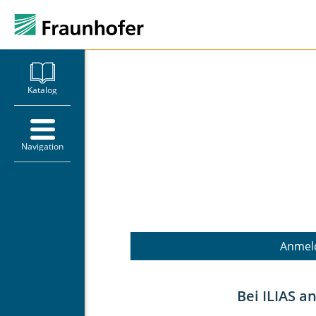
Willkommen auf de
Katalog
Fraunhofer Lernpla
Navigation
Ihr digitaler Lernraum für Weiterb
Fraunhofer
Anmel
Bei ILIAS 